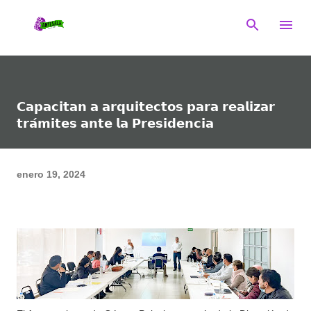
Ir al contenido principal
𝗖𝗮𝗽𝗮𝗰𝗶𝘁𝗮𝗻 𝗮 𝗮𝗿𝗾𝘂𝗶𝘁𝗲𝗰𝘁𝗼𝘀 𝗽𝗮𝗿𝗮 𝗿𝗲𝗮𝗹𝗶𝘇𝗮𝗿
𝘁𝗿𝗮́𝗺𝗶𝘁𝗲𝘀 𝗮𝗻𝘁𝗲 𝗹𝗮 𝗣𝗿𝗲𝘀𝗶𝗱𝗲𝗻𝗰𝗶𝗮
enero 19, 2024