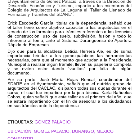
El Ayuntamiento de Gómez Palacio, a través de la Dirección de
Desarrollo Económico y Turismo, impartió a los miembros del
Colegio de Arquitectos de La Laguna el “Taller de Llenado de
Formatos y Trámites del SDARE”.
Erick Escobedo García, titular de la dependencia, señaló que
el taller tiene como objetivo capacitar a los arquitectos en el
llenado de los formatos para trámites referentes a las licencias
de construcción, uso de suelo, subdivisión, fusión y todo lo
inherente al tema, ante el Sistema Duranguense de Apertura
Rápida de Empresas.
Dijo que para la alcaldesa Leticia Herrera Ale, es de suma
importancia brindar a los gomezpalatinos las herramientas
necesarias, para que al momento que acudan a la Presidencia
Municipal a realizar algún trámite, lleven su papelería completa
y se eviten estar dando “vueltas” por falta de algún
documento.
Por su parte, José María Rojas Roncal, coordinador del
SDARE en el Ayuntamiento, señaló que el nutrido grupo de
arquitectos del CACLAC, disiparon todas sus dudas durante el
curso, el cual fue impartido por la jefa técnica Karla Bañuelos
Cobos, quien señaló que este taller es el primero del año, que
se estará impartiendo con el fin de asesorar a los ciudadanos
en sus trámites ante la dependencia.
ETIQUETAS:
GÓMEZ PALACIO
UBICACIÓN:
GOMEZ PALACIO, DURANGO, MEXICO
COMPARTIR