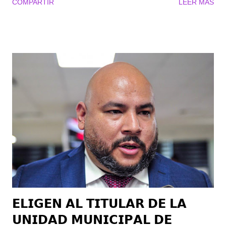
COMPARTIR
LEER MÁS
Décimo Cuarta Sesión Ordinaria que tuvo efecto la tarde del
día de hoy. El regidor Luis Jorge Cuerda Serna, señaló que lo
anterior es en cumplimiento a la Ley de Disciplina Financiera y
a partir de la óptima captación de ingresos propios que ha
tenido la Administración del alcalde Román Alberto Cepeda
González, muestra de la confianza de la ciudadanía en su
gobierno. Por su parte el regidor Felipe Eduardo González
Miranda reconoció el trabajo realizado por el Tesorero Óscar
Luján, del que dijo está notándose por la disciplina en el
manejo de las finanzas municipales. Así como a la política
pública que tiene el Alcalde, quien prioriza el orden en la
administración y se manifiesta en temas...
𝗘𝗟𝗜𝗚𝗘𝗡 𝗔𝗟 𝗧𝗜𝗧𝗨𝗟𝗔𝗥 𝗗𝗘 𝗟𝗔
𝗨𝗡𝗜𝗗𝗔𝗗 𝗠𝗨𝗡𝗜𝗖𝗜𝗣𝗔𝗟 𝗗𝗘