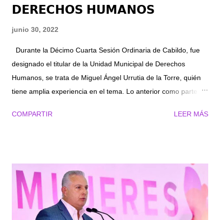
𝗗𝗘𝗥𝗘𝗖𝗛𝗢𝗦 𝗛𝗨𝗠𝗔𝗡𝗢𝗦
junio 30, 2022
Durante la Décimo Cuarta Sesión Ordinaria de Cabildo, fue
designado el titular de la Unidad Municipal de Derechos
Humanos, se trata de Miguel Ángel Urrutia de la Torre, quién
tiene amplia experiencia en el tema. Lo anterior como parte
del XII punto del orden del día, donde se discutió y aprobó por
COMPARTIR
LEER MÁS
unanimidad el dictamen de la Comisión de Derechos Humanos
e Igualdad de Género, relativo a la propuesta del Presidente
Municipal, Román Alberto Cepeda González, sobre la terna
para ocupar dicho cargo. Fue la Secretaria del Ayuntamiento
Natalia Fernández, quien llevó a cabo el proceso de votación
en el cual resultó electo por unanimidad, Urrutia de la Torre. El
nuevo titular de la Unidad Municipal, es licenciado en derecho,
por la Universidad Iberoamericana Plantel Torreón y se ha