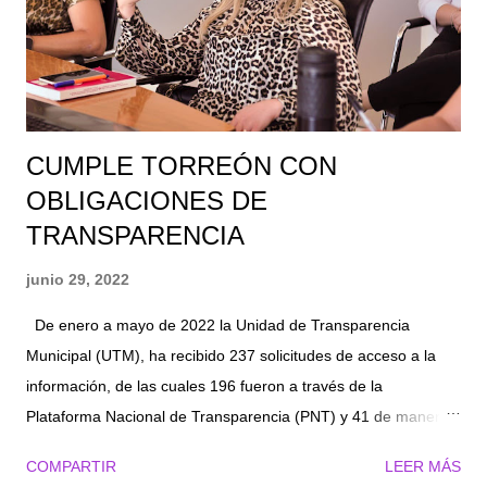
ciudadana que se tiene precisamente en el alcalde Román
Alberto Cepeda González y su gobierno. Este ingreso extra se
da entre las aportaciones de ingresos propios y a partir de
apor...
CUMPLE TORREÓN CON
OBLIGACIONES DE
TRANSPARENCIA
junio 29, 2022
De enero a mayo de 2022 la Unidad de Transparencia
Municipal (UTM), ha recibido 237 solicitudes de acceso a la
información, de las cuales 196 fueron a través de la
Plataforma Nacional de Transparencia (PNT) y 41 de manera
presencial. La UTM lleva a cabo las tareas necesarias para
COMPARTIR
LEER MÁS
que la información pública sea presentada en tiempo y forma