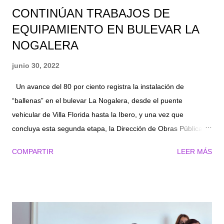
CONTINÚAN TRABAJOS DE
EQUIPAMIENTO EN BULEVAR LA
NOGALERA
junio 30, 2022
Un avance del 80 por ciento registra la instalación de
“ballenas” en el bulevar La Nogalera, desde el puente
vehicular de Villa Florida hasta la Ibero, y una vez que
concluya esta segunda etapa, la Dirección de Obras Públicas
analizará la posibilidad de continuar con la colocación de estas
COMPARTIR
LEER MÁS
barreras de contención hasta el ejido La Concha. Como se
informó en su momento, la dirección encabezada por Juan
Adolfo Von Bertrab Saracho, inició el pasado mes de marzo
con la primera etapa para suministrar 273 piezas de barreras
de contención, así como la reubicación de las existentes en