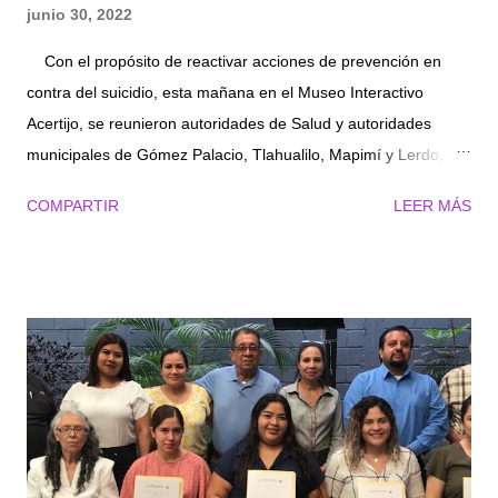
junio 30, 2022
Con el propósito de reactivar acciones de prevención en
contra del suicidio, esta mañana en el Museo Interactivo
Acertijo, se reunieron autoridades de Salud y autoridades
municipales de Gómez Palacio, Tlahualilo, Mapimí y Lerdo,
encabezadas por el secretario General de Gobierno del
COMPARTIR
LEER MÁS
Estado de Durango, Jorge Clemente Mojica Vargas y el
secretario de Salud del Gobierno del Estado de Durango,
Sergio González Romero. El secretario General de Gobierno
destacó, que por instrucciones del gobernador, José Rosas
Aispuro Torres se reactivarán las acciones para evitar el
incremento de suicidios en el Estado de Durango, haciendo un
trabajo coordinado junto con autoridades municipales,
estatales, federales y la sociedad en general para detectar
enfermedades como la depresión que puede orillar a niños,
jóvenes y adultos, a buscar una salida por una puerta falsa, y