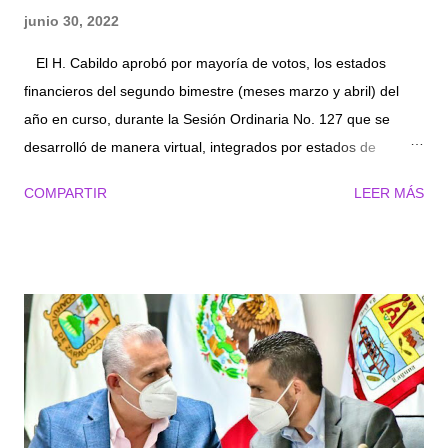
junio 30, 2022
El H. Cabildo aprobó por mayoría de votos, los estados
financieros del segundo bimestre (meses marzo y abril) del
año en curso, durante la Sesión Ordinaria No. 127 que se
desarrolló de manera virtual, integrados por estados de
situación financiera, estado de actividades, estado analítico
COMPARTIR
LEER MÁS
mensual de ingresos y de egresos. En el punto número 6, se
dio lectura al oficio presentado por el Presidente Municipal
Homero Martínez Cabrera, solicitando sean revisados y
actualizados los reglamentos de las direcciones de Servicios
Públicos, Limpieza, Relleno Sanitario, Parques y Jardines, las
comisiones respectivas acordaron realizar mesas de trabajo
en las que se estudie y se complete cada uno de los
ordenamientos jurídicos municipales para que sean acordes a
las necesidades ciudadanas, en cuanto al mejoramiento y