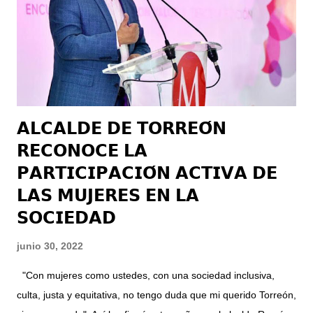
desempeñado en los puestos de encargado de la Segunda
Visitaduria Regional, Visitador Itinerante, así como Secretario
Técnico y Titular de la Unidad de Transparencia en la
Comisión de Derechos Humanos d...
𝗔𝗟𝗖𝗔𝗟𝗗𝗘 𝗗𝗘 𝗧𝗢𝗥𝗥𝗘𝗢́𝗡
𝗥𝗘𝗖𝗢𝗡𝗢𝗖𝗘 𝗟𝗔
𝗣𝗔𝗥𝗧𝗜𝗖𝗜𝗣𝗔𝗖𝗜𝗢́𝗡 𝗔𝗖𝗧𝗜𝗩𝗔 𝗗𝗘
𝗟𝗔𝗦 𝗠𝗨𝗝𝗘𝗥𝗘𝗦 𝗘𝗡 𝗟𝗔
𝗦𝗢𝗖𝗜𝗘𝗗𝗔𝗗
junio 30, 2022
"Con mujeres como ustedes, con una sociedad inclusiva,
culta, justa y equitativa, no tengo duda que mi querido Torreón,