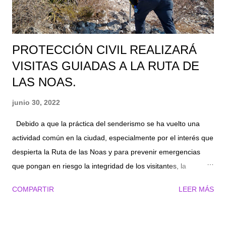
empezamos las verificaciones buscando estar apegados al
m...
PROTECCIÓN CIVIL REALIZARÁ
VISITAS GUIADAS A LA RUTA DE
LAS NOAS.
junio 30, 2022
Debido a que la práctica del senderismo se ha vuelto una
actividad común en la ciudad, especialmente por el interés que
despierta la Ruta de las Noas y para prevenir emergencias
que pongan en riesgo la integridad de los visitantes, la
Dirección de Protección Civil y Bomberos de Torreón, realizará
COMPARTIR
LEER MÁS
visitas guiadas en la zona para promover el sano disfrute de
esa actividad eco turística. Jorge Luis Juárez Llanas, titular de
la dependencia, dijo que la finalidad es que se familiaricen con