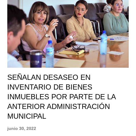
puntos estratégicos como desniveles, puentes elevados y
curvas peligrosas en dicha carretera al norte de la ciudad.
Como parte del eje “Seguridad y Orden” del Gobierno del
alcalde Román Alberto Cepeda, inició una segunda etapa que
consiste en la colocación de las también conocidas “ballenas”
no solo en puntos estratégicos sino de manera continua,
desde Villa Florida hasta la Ibero, tramo que pres...
SEÑALAN DESASEO EN
INVENTARIO DE BIENES
INMUEBLES POR PARTE DE LA
ANTERIOR ADMINISTRACIÓN
MUNICIPAL
junio 30, 2022