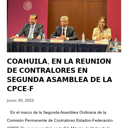
𝗖𝗢𝗔𝗛𝗨𝗜𝗟𝗔, 𝗘𝗡 𝗟𝗔 𝗥𝗘𝗨𝗡𝗜𝗢́𝗡
𝗗𝗘 𝗖𝗢𝗡𝗧𝗥𝗔𝗟𝗢𝗥𝗘𝗦 𝗘𝗡
𝗦𝗘𝗚𝗨𝗡𝗗𝗔 𝗔𝗦𝗔𝗠𝗕𝗟𝗘𝗔 𝗗𝗘 𝗟𝗔
𝗖𝗣𝗖𝗘-𝗙
junio 30, 2022
En el marco de la Segunda Asamblea Ordinaria de la
Comisión Permanente de Contralores Estados-Federación