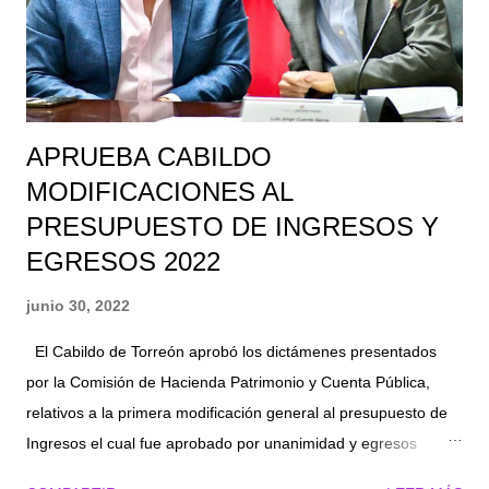
control de los servicios. Además, se pretende organizar un
programa operativo para la limpieza de las calles,
descacharrización y escombro en la zona urbana y rural en
el...
APRUEBA CABILDO
MODIFICACIONES AL
PRESUPUESTO DE INGRESOS Y
EGRESOS 2022
junio 30, 2022
El Cabildo de Torreón aprobó los dictámenes presentados
por la Comisión de Hacienda Patrimonio y Cuenta Pública,
relativos a la primera modificación general al presupuesto de
Ingresos el cual fue aprobado por unanimidad y egresos
aprobado por mayoría, para el ejercicio 2022. Esto durante la