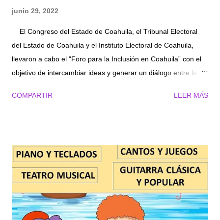
junio 29, 2022
El Congreso del Estado de Coahuila, el Tribunal Electoral
del Estado de Coahuila y el Instituto Electoral de Coahuila,
llevaron a cabo el "Foro para la Inclusión en Coahuila” con el
objetivo de intercambiar ideas y generar un diálogo entre la
ciudadanía, en especial aquellas personas que integran los
COMPARTIR
LEER MÁS
grupos vulnerables y minoritarios. En su mensaje, Gabriela
María de León Farías, Consejera Presidenta del Instituto
Electoral de Coahuila resaltó el trabajo y el empeño de
quienes organizaron e hicieron posible este foro, como
consejeras, magistradas, así como de la diputada Luz Elena
Morales Núñez, coordinadora de la Comisión de Igualdad y No
Discriminación y el diputado Eduardo Olmos, presidente de la
junta de gobierno del Congreso del Estado, asimismo señaló:
“Vamos a escucharnos, vamos a dialogar y vamos a poner