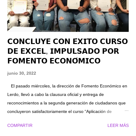
ofrecerles herramientas útiles como el “ABC del Suicidio” que
puedan poner en práctica para prevenir la pérdida de más vi...
𝗖𝗢𝗡𝗖𝗟𝗨𝗬𝗘 𝗖𝗢𝗡 𝗘́𝗫𝗜𝗧𝗢 𝗖𝗨𝗥𝗦𝗢
𝗗𝗘 𝗘𝗫𝗖𝗘𝗟, 𝗜𝗠𝗣𝗨𝗟𝗦𝗔𝗗𝗢 𝗣𝗢𝗥
𝗙𝗢𝗠𝗘𝗡𝗧𝗢 𝗘𝗖𝗢𝗡𝗢́𝗠𝗜𝗖𝗢
junio 30, 2022
El pasado miércoles, la dirección de Fomento Económico en
Lerdo, llevó a cabo la clausura oficial y entrega de
reconocimientos a la segunda generación de ciudadanos que
concluyeron satisfactoriamente el curso “Aplicación de
formatos y funciones en Excel”, así lo dio a conocer el director
COMPARTIR
LEER MÁS
de la dependencia, Jesús Mario Castrillón. El curso se