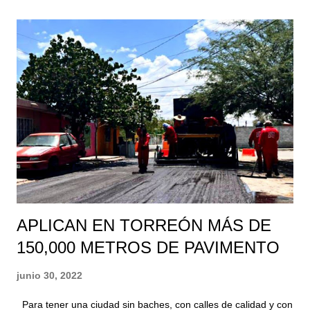
la ruta y sepan interpretar la señalética del lugar, la cual fue
colocada por esta Administración Municipal, para garantizar la
seguridad de todos los deportistas y visitantes. Además es
importante conocer los tiempos estimados de los recorridos,
así como el grado de dificultad que representan los diferentes
tramos de los trayectos que alcanzan hasta los 1,610 metros
sobre el nivel del mar, altura máxima donde se ubica el
helipuerto y el cual es el objetivo de los senderistas. Agregó
que con...
APLICAN EN TORREÓN MÁS DE
150,000 METROS DE PAVIMENTO
junio 30, 2022
Para tener una ciudad sin baches, con calles de calidad y con