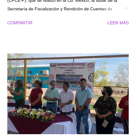
(CPCE-F), que se realizó en la Cd. México, la titular de la
Secretaría de Fiscalización y Rendición de Cuentas de
Coahuila (SEFIRC), Teresa Guajardo Berlanga, en su calidad
COMPARTIR
LEER MÁS
de Coordinadora Nacional de la CPCE-F, reiteró su apoyo para
que todas las entidades federativas estén en condiciones de
cumplir con el Plan Anual de Trabajo 2022 de la Comisión. En
su intervención, señaló: “El Plan está muy completo y
compuesto por líneas de acción que sin duda fomentan la
honestidad, la transparencia, la integridad y la ética en el
desempeño del servicio público, y contribuyen a que las
instituciones gubernamentales sean más eficaces”. “De
manera general, el avance global del Plan es ligeramente
superior al 60 por ciento; hay algunas áreas de mejora que
habremos de atender en el segundo semestre de este año con
la finalidad de tener un cumplimiento total al final del 2022”.
En...