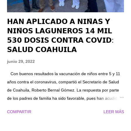
𝗛𝗔𝗡 𝗔𝗣𝗟𝗜𝗖𝗔𝗗𝗢 𝗔 𝗡𝗜𝗡̃𝗔𝗦 𝗬
𝗡𝗜𝗡̃𝗢𝗦 𝗟𝗔𝗚𝗨𝗡𝗘𝗥𝗢𝗦 𝟭𝟰 𝗠𝗜𝗟
𝟱𝟯𝟬 𝗗𝗢𝗦𝗜𝗦 𝗖𝗢𝗡𝗧𝗥𝗔 𝗖𝗢𝗩𝗜𝗗:
𝗦𝗔𝗟𝗨𝗗 𝗖𝗢𝗔𝗛𝗨𝗜𝗟𝗔
junio 29, 2022
Con buenos resultados la vacunación de niños entre 5 y 11
años contra el coronavirus, compartió el Secretario de Salud
de Coahuila, Roberto Bernal Gómez. La respuesta por parte
de los padres de familia ha sido favorable, pues han acudido
con sus hijas e hijos a la aplicación del biológico Pfizer, toda
COMPARTIR
LEER MÁS
vez que reconocen la importancia de protegerlos contra SARS-
CoV-2. El lunes se suministraron 5 mil 930 dosis, en tanto que
el martes fueron 8 mil 600 dosis entre las diversas sedes, que