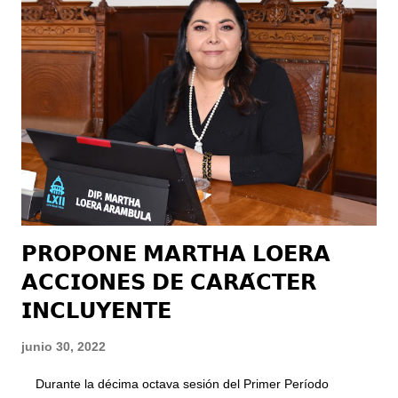
Navolato, Sinaloa. La inauguración se llevó a cabo en el área
deportiva del Salón de Eventos Eriazito de Lerdo de la Sección
35 del SNTE, a un costado de la Unidad Deportiva México 98.
El entrenador del equipo Guerreras Laguna Baltazar Montes
Castañeda y el director del Deporte en Lerdo Jesús Balderas
en representación del presidente municipal Homero Martínez,
fueron los encargados de llevar a cabo la inauguración oficial
del evento, este último destacó que por ...
𝗣𝗥𝗢𝗣𝗢𝗡𝗘 𝗠𝗔𝗥𝗧𝗛𝗔 𝗟𝗢𝗘𝗥𝗔
𝗔𝗖𝗖𝗜𝗢𝗡𝗘𝗦 𝗗𝗘 𝗖𝗔𝗥𝗔́𝗖𝗧𝗘𝗥
𝗜𝗡𝗖𝗟𝗨𝗬𝗘𝗡𝗧𝗘
junio 30, 2022
Durante la décima octava sesión del Primer Período