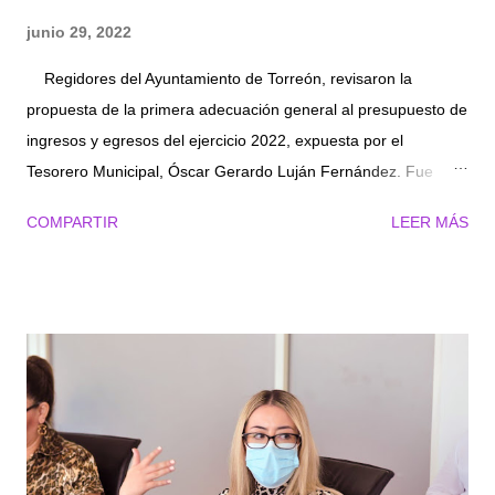
junio 29, 2022
Regidores del Ayuntamiento de Torreón, revisaron la
propuesta de la primera adecuación general al presupuesto de
ingresos y egresos del ejercicio 2022, expuesta por el
Tesorero Municipal, Óscar Gerardo Luján Fernández. Fue
durante la Vigésima Séptima Sesión de la Comisión de
COMPARTIR
LEER MÁS
Hacienda, Patrimonio y Cuenta Pública realizada el día de hoy,
que los ediles aprobaron por unanimidad lo relativo a la
adecuación del presupuesto de ingresos y por mayoría lo que
concierne a los egresos del 2022. El presidente de la
Comisión, Luis Jorge Cuerda Serna, explicó que tales
modificaciones obedecen a que se cuenta con ingresos
extraordinarios con la positiva captación de impuestos propios,
lo que será destinado para su aprovechamiento en los egresos
que tiene la Administración. “Es reflejo de la confianza