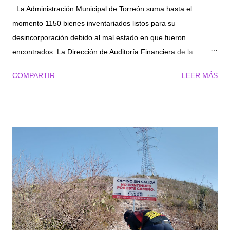
La Administración Municipal de Torreón suma hasta el
momento 1150 bienes inventariados listos para su
desincorporación debido al mal estado en que fueron
encontrados. La Dirección de Auditoría Financiera de la
Contraloría, trabaja en la uniformidad del manejo de la relación
COMPARTIR
LEER MÁS
de bienes muebles e inmuebles al no haber recibido la
información clara al respecto, por parte del gobierno anterior.
El titular de la dependencia, Ángel Sánchez Olvera, informó
durante la Sexta Sesión de la Comisión de Contraloría, que
apegados a los procedimientos administrativos y observando
lo que señala la ley en la materia, se hizo llegar a cada
dirección general las indicaciones de cómo se debe realizar el
proceso de inventarios para agilizar la desincorporación de los
bienes. “Desde que inició esta Administración se vio la
necesidad de darle atención al proceso, porque la información
que nos entregaron no fue precisa ni clara, por lo que