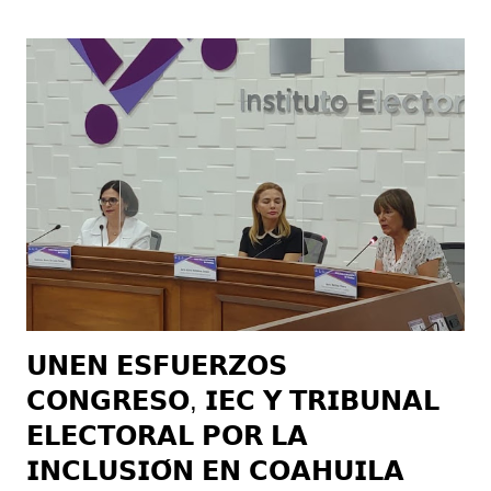
son el Hospital General de Torreón (en la modalidad de Drive
Thru) y las clínicas 16 y 18 del Instituto Mexicano del Seguro
Social (IMSS) y el Hospital Militar, las últimas tres en forma
peatonal. La vacunación a este sector será del 27 de junio
hasta el 6 de julio, informó Bernal Gómez, y será de lunes a
viernes con horario de las 08:00 a las 14:00 horas en los
lugares ya conocidos por la población. Por su parte, Juan
Pérez Ortega, Jefe de la Jurisdicción Sanitaria No. 6 (que
atiende a...
𝗨𝗡𝗘𝗡 𝗘𝗦𝗙𝗨𝗘𝗥𝗭𝗢𝗦
𝗖𝗢𝗡𝗚𝗥𝗘𝗦𝗢, 𝗜𝗘𝗖 𝗬 𝗧𝗥𝗜𝗕𝗨𝗡𝗔𝗟
𝗘𝗟𝗘𝗖𝗧𝗢𝗥𝗔𝗟 𝗣𝗢𝗥 𝗟𝗔
𝗜𝗡𝗖𝗟𝗨𝗦𝗜𝗢́𝗡 𝗘𝗡 𝗖𝗢𝗔𝗛𝗨𝗜𝗟𝗔