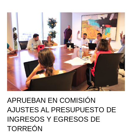
podrán desarrollar sus habilidades musicales y talentos
histriónicos, a través de disciplinas como: Piano y teclados,
cantos y juegos, teatro musical, guitarra clásica y popular, Tae
Kwon Do, Dibujo y pintura, Artes plásticas, Jazz, Preballet y
danza aérea, todos impartidos por maestros capacitados. El
curso de verano iniciará el próximo 5 de julio a partir de las 9
de la mañana, en las instalaciones de la Casa de la Cultura
ubicada en Lisboa y Londres, de la Colonia el Campestre de
Gómez Palacio, hasta el próximo 11 de agosto. Para obtener
mayor información sob...
APRUEBAN EN COMISIÓN
AJUSTES AL PRESUPUESTO DE
INGRESOS Y EGRESOS DE
TORREÓN