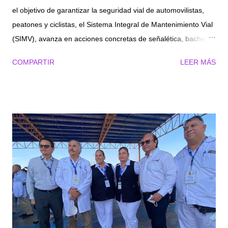
el objetivo de garantizar la seguridad vial de automovilistas,
peatones y ciclistas, el Sistema Integral de Mantenimiento Vial
(SIMV), avanza en acciones concretas de señalética, bacheo,
micro carpeta y semáforos en diferentes sectores de Torreón.
COMPARTIR
LEER MÁS
Roberto Escalante González, director del SIMV, explicó que en
las acciones se contemplan los reportes y solicitudes de la
ciudadanía, dándole seguimiento con un calendario para el
mejoramiento de la infraestructura urbana. En lo que va del
año se ha trabajado en más de 150,000 m2 de pavimento,
aproximadamente 2,500 baches en 232 colonias, y para
garantizar la seguridad vial, se han atendido más de 1,500
incidencias en semáforos y más de 1,600 asistencias
realizadas de señalética horizontal y vertical en pasos
peatonales, colocación boyas, reparación de bocas de
tormenta y registros, además de otras acciones como
remozamiento de cordonería y pintura. También se realiza...