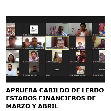
desarrolló en coordinación con el CECATI No. 20, el director
del centro de capacitación Víctor Manuel Sánchez, destacó
que el certificado que se entregó a los 15 ciudadanos que
aprovecharon el taller, tiene una validez oficial por la
Secretaría de Educación Pública (SEP). Jesús Mario Castrillón
resaltó la importancia de este curso académico para las
personas beneficiadas, ya que ahora cuentan con más
herramientas en su campo laboral, el funcionario celebró que
durante la impartición del curso, algunos de ellos lograron
encontrar un empleo en el área informática. “La
implementación de estos cursos nos ayuda mucho como
dirección de ...
𝗔𝗣𝗥𝗨𝗘𝗕𝗔 𝗖𝗔𝗕𝗜𝗟𝗗𝗢 𝗗𝗘 𝗟𝗘𝗥𝗗𝗢
𝗘𝗦𝗧𝗔𝗗𝗢𝗦 𝗙𝗜𝗡𝗔𝗡𝗖𝗜𝗘𝗥𝗢𝗦 𝗗𝗘
𝗠𝗔𝗥𝗭𝗢 𝗬 𝗔𝗕𝗥𝗜𝗟