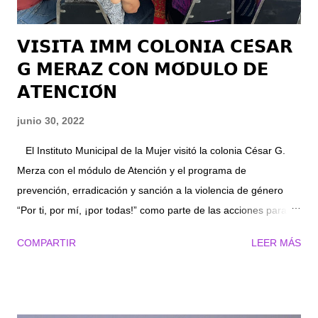
𝗩𝗜𝗦𝗜𝗧𝗔 𝗜𝗠𝗠 𝗖𝗢𝗟𝗢𝗡𝗜𝗔 𝗖𝗘́𝗦𝗔𝗥
𝗚 𝗠𝗘𝗥𝗔𝗭 𝗖𝗢𝗡 𝗠𝗢́𝗗𝗨𝗟𝗢 𝗗𝗘
𝗔𝗧𝗘𝗡𝗖𝗜𝗢́𝗡
junio 30, 2022
El Instituto Municipal de la Mujer visitó la colonia César G.
Merza con el módulo de Atención y el programa de
prevención, erradicación y sanción a la violencia de género
“Por ti, por mí, ¡por todas!” como parte de las acciones para
dar cobertura en el municipio de Lerdo en el tema de salud y
COMPARTIR
LEER MÁS
bienestar, mejorando la calidad de vida de los ciudadanos. Fue
la directora del IMM, María del Refugio Adame Güereca, quien
agradeció el recibimiento de las interesadas en formar parte
del programa que se encarga de crear políticas públicas para