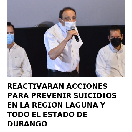
defender a mujeres y hombres de cualquier tipo de violencia, y
dijo que el Presidente Municipal Homero Martínez Cabrera
está ocupado por garantizar la seguridad de cada ciudadano.
Además de ofrecer los servicios de sesiones psicológicas,
asesorías jurídicas, trabajo social y pláticas sobre cómo
detectar cuando somos víctimas de violencia o alguien más lo
es, “porque la violencia no solo son golpes y agresiones físicas
también es emocional o...
𝗥𝗘𝗔𝗖𝗧𝗜𝗩𝗔𝗥𝗔́𝗡 𝗔𝗖𝗖𝗜𝗢𝗡𝗘𝗦
𝗣𝗔𝗥𝗔 𝗣𝗥𝗘𝗩𝗘𝗡𝗜𝗥 𝗦𝗨𝗜𝗖𝗜𝗗𝗜𝗢𝗦
𝗘𝗡 𝗟𝗔 𝗥𝗘𝗚𝗜𝗢́𝗡 𝗟𝗔𝗚𝗨𝗡𝗔 𝗬
𝗧𝗢𝗗𝗢 𝗘𝗟 𝗘𝗦𝗧𝗔𝗗𝗢 𝗗𝗘
𝗗𝗨𝗥𝗔𝗡𝗚𝗢