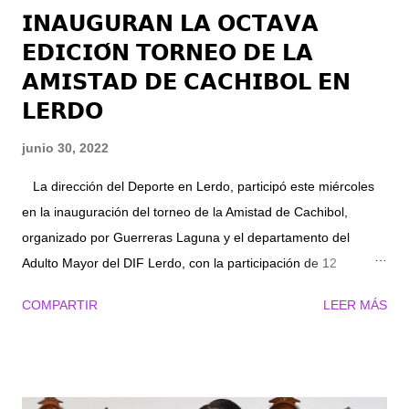
𝗜𝗡𝗔𝗨𝗚𝗨𝗥𝗔𝗡 𝗟𝗔 𝗢𝗖𝗧𝗔𝗩𝗔
𝗘𝗗𝗜𝗖𝗜𝗢́𝗡 𝗧𝗢𝗥𝗡𝗘𝗢 𝗗𝗘 𝗟𝗔
𝗔𝗠𝗜𝗦𝗧𝗔𝗗 𝗗𝗘 𝗖𝗔𝗖𝗛𝗜𝗕𝗢𝗟 𝗘𝗡
𝗟𝗘𝗥𝗗𝗢
junio 30, 2022
La dirección del Deporte en Lerdo, participó este miércoles
en la inauguración del torneo de la Amistad de Cachibol,
organizado por Guerreras Laguna y el departamento del
Adulto Mayor del DIF Lerdo, con la participación de 12
equipos, 6 de femenil y 6 de varonil, quienes durante el
COMPARTIR
LEER MÁS
miércoles y jueves disputaron una serie de encuentros que
concluirán este viernes. Entre los equipos participantes, se
destacan las anfitrionas Guerreras, el equipo DIF Lerdo y
representantes de los Municipios de Tlahualilo, Torreón y