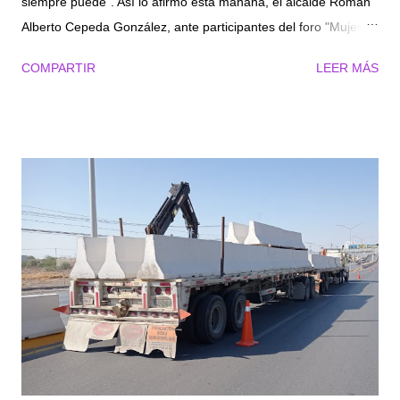
siempre puede". Así lo afirmó esta mañana, el alcalde Román
Alberto Cepeda González, ante participantes del foro "Mujeres,
líderes del cambio". El evento auspiciado por Milenio y
COMPARTIR
LEER MÁS
Multimedios, es un espacio de diálogo con mujeres
destacadas en el ámbito político y privado, con la finalidad de
compartir sus experiencias de vida, ante el público compuesto
en su mayoría por mujeres interesadas en avanzar hacia una
sociedad equitativa. Acompañado de su esposa Selina Bremer
de Cepeda, Presidenta Honoraria del DIF Torreón,
funcionarias estatales y municipales, conferencistas y
autoridades de las empresas organizadoras, Cepeda
González reconoció la labor de la mujer en la sociedad,
destacando su participación en el sector económico. Dio a
conocer que el 50% de la población económicamente activa en
Torreón son mujeres, de las cuales más del 90% ti...