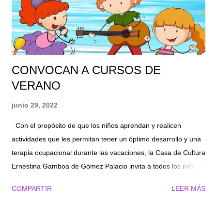
sobre la mesa todos los puntos y las dificultades que desde la
perspectiva de todos los grupos vulnerados consideren que se
deben tomar en cuent...
CONVOCAN A CURSOS DE
VERANO
junio 29, 2022
Con el propósito de que los niños aprendan y realicen
actividades que les permitan tener un óptimo desarrollo y una
terapia ocupacional durante las vacaciones, la Casa de Cultura
Ernestina Gamboa de Gómez Palacio invita a todos los niños
de la región Laguna de Durango a participar en el curso de
COMPARTIR
LEER MÁS
verano que se llevará a cabo del 11 de julio al 5 de agosto, en
el marco del 50 aniversario del recinto. Quienes asistan