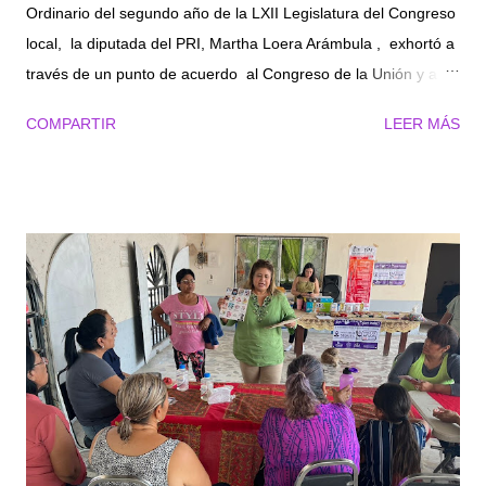
Ordinario del segundo año de la LXII Legislatura del Congreso
local, la diputada del PRI, Martha Loera Arámbula , exhortó a
través de un punto de acuerdo al Congreso de la Unión y a
los 31 congresos locales de las demás entidades federativas
COMPARTIR
LEER MÁS
en el país, a legislar y/o fortalecer la normativa de carácter
penal que protege los derechos a la dignidad, identidad,
libertad e integridad de las personas LGBTTTIQ+ y, en su
caso, tipifiquen de forma complementaria los delitos cometidos
con motivo de la orientación sexual, identidad o expresión de
género. Una de las formas más extremas de violación a la
dignidad y derechos de las personas LGBTTTIQ+ son los
homicidios motivados por los prejuicios homofóbicos,
lesbofóbicos y transfóbicos. Estos son algunos de los casos
que han sido denominados por la sociedad civil y los medios
de comunicación como “crímenes de odio”. “En
consecuenci...