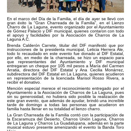
En el marco del Día de la Familia, el día de ayer se llevó con
gran éxito la “Gran Charreada de la Familia”, en el Lienzo
Charro de La Laguna, evento organizado por el Ayuntamiento
de Gómez Palacio y DIF municipal, quienes contaron con todo
el apoyo y facilidades por la Asociación de Charros de La
Laguna A.C.
Brenda Calderón Carrete, titular del DIF manifestó que por
instrucciones de la presidenta municipal, Leticia Herrera Ale,
todo lo recaudado en este evento fue donado al DIF Estatal,
por ello, en medio de la charreada, se hizo un espacio para
que representantes del Ayuntamiento y DIF municipal
entregaran un cheque por 105 mil pesos a María del Carmen
Arratia, directora del DIF Estatal y Ana Cecilia Monárrez,
subdirectora del DIF Estatal en La Laguna, quienes acudieron
en representación de la licenciada Marisol Rosso Rivera, a
recibir el donativo.
Mención especial merece el reconocimiento entregado por el
Ayuntamiento a la Asociación de Charros de La Laguna, pues
sin su generosidad, no hubiera sido posible la realización de
este gran evento, que además de ayudar, brindó una increíble
tarde de domingo a todas las personas que acudieron en
familia hasta llenar en su totalidad el lienzo charro.
La Gran Charreada de la Familia contó con la participación de
la Escaramuza del Desierto, Charros Unión Laguna, Charros
de La Laguna y Charros La Guadalupana, además en la parte
musical estuvo presente amenizando el evento la Banda Toro