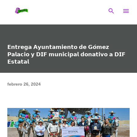
Ir al contenido principal
𝗘𝗻𝘁𝗿𝗲𝗴𝗮 𝗔𝘆𝘂𝗻𝘁𝗮𝗺𝗶𝗲𝗻𝘁𝗼 𝗱𝗲 𝗚𝗼́𝗺𝗲𝘇
𝗣𝗮𝗹𝗮𝗰𝗶𝗼 𝘆 𝗗𝗜𝗙 𝗺𝘂𝗻𝗶𝗰𝗶𝗽𝗮𝗹 𝗱𝗼𝗻𝗮𝘁𝗶𝘃𝗼 𝗮 𝗗𝗜𝗙
𝗘𝘀𝘁𝗮𝘁𝗮𝗹
febrero 26, 2024