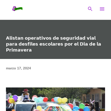
Ir al contenido principal
𝗔𝗹𝗶𝘀𝘁𝗮𝗻 𝗼𝗽𝗲𝗿𝗮𝘁𝗶𝘃𝗼𝘀 𝗱𝗲 𝘀𝗲𝗴𝘂𝗿𝗶𝗱𝗮𝗱 𝘃𝗶𝗮𝗹
𝗽𝗮𝗿𝗮 𝗱𝗲𝘀𝗳𝗶𝗹𝗲𝘀 𝗲𝘀𝗰𝗼𝗹𝗮𝗿𝗲𝘀 𝗽𝗼𝗿 𝗲𝗹 𝗗𝗶́𝗮 𝗱𝗲 𝗹𝗮
𝗣𝗿𝗶𝗺𝗮𝘃𝗲𝗿𝗮
marzo 17, 2024