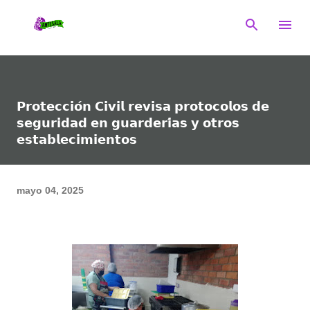
Ir al contenido principal
𝗣𝗿𝗼𝘁𝗲𝗰𝗰𝗶𝗼́𝗻 𝗖𝗶𝘃𝗶𝗹 𝗿𝗲𝘃𝗶𝘀𝗮 𝗽𝗿𝗼𝘁𝗼𝗰𝗼𝗹𝗼𝘀 𝗱𝗲
𝘀𝗲𝗴𝘂𝗿𝗶𝗱𝗮𝗱 𝗲𝗻 𝗴𝘂𝗮𝗿𝗱𝗲𝗿𝗶́𝗮𝘀 𝘆 𝗼𝘁𝗿𝗼𝘀
𝗲𝘀𝘁𝗮𝗯𝗹𝗲𝗰𝗶𝗺𝗶𝗲𝗻𝘁𝗼𝘀
mayo 04, 2025