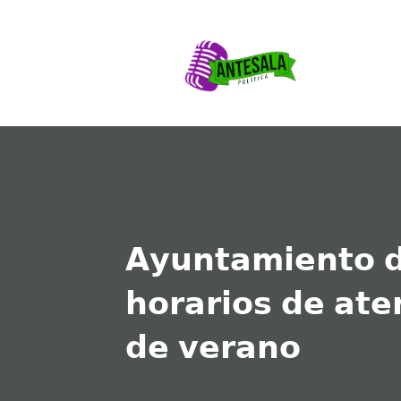
𝗔𝘆𝘂𝗻𝘁𝗮𝗺𝗶𝗲𝗻𝘁𝗼 𝗱
𝗵𝗼𝗿𝗮𝗿𝗶𝗼𝘀 𝗱𝗲 𝗮𝘁𝗲
𝗱𝗲 𝘃𝗲𝗿𝗮𝗻𝗼