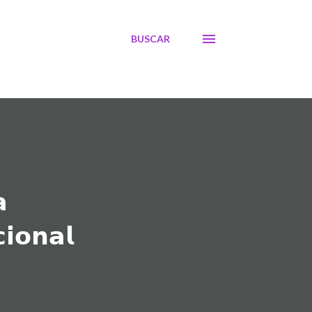
BUSCAR

𝗶𝗼𝗻𝗮𝗹