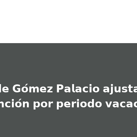
Ir al contenido principal
𝗲 𝗚𝗼́𝗺𝗲𝘇 𝗣𝗮𝗹𝗮𝗰𝗶𝗼 𝗮𝗷𝘂𝘀𝘁
𝗰𝗶𝗼́𝗻 𝗽𝗼𝗿 𝗽𝗲𝗿𝗶𝗼𝗱𝗼 𝘃𝗮𝗰𝗮