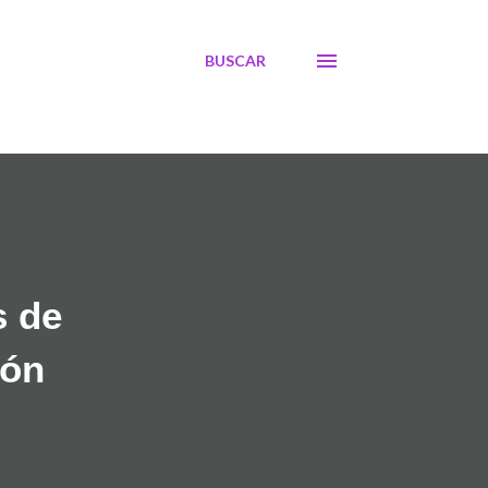
BUSCAR
s de
eón