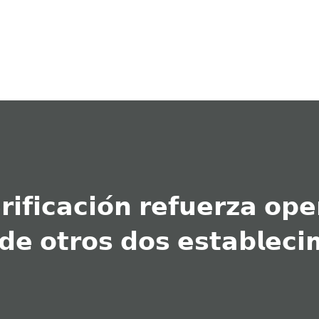
Ir al contenido principal
𝗶𝗳𝗶𝗰𝗮𝗰𝗶𝗼́𝗻 𝗿𝗲𝗳𝘂𝗲𝗿𝘇𝗮 𝗼𝗽𝗲
 𝗱𝗲 𝗼𝘁𝗿𝗼𝘀 𝗱𝗼𝘀 𝗲𝘀𝘁𝗮𝗯𝗹𝗲𝗰𝗶