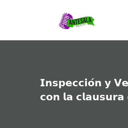
𝗜𝗻𝘀𝗽𝗲𝗰𝗰𝗶𝗼́𝗻 𝘆 𝗩𝗲
𝗰𝗼𝗻 𝗹𝗮 𝗰𝗹𝗮𝘂𝘀𝘂𝗿𝗮