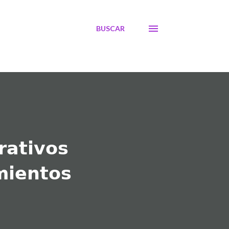
BUSCAR
𝗿𝗮𝘁𝗶𝘃𝗼𝘀
𝗺𝗶𝗲𝗻𝘁𝗼𝘀