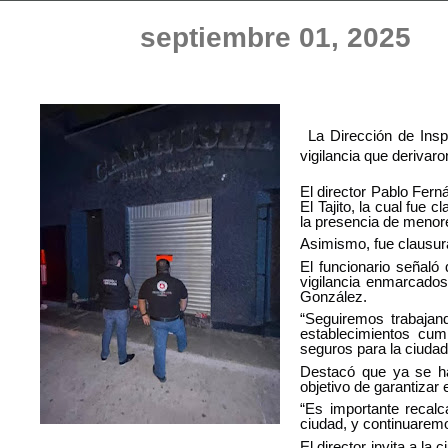
septiembre 01, 2025
La
Dirección de Insp
vigilancia que derivar
El director Pablo Fern
El Tajito, la cual fue
la presencia de menore
Asimismo, fue clausura
El funcionario señaló
vigilancia enmarcados
González.
“Seguiremos trabajand
establecimientos cum
seguros para la ciudad
Destacó que ya se ha
objetivo de garantizar 
“Es importante recal
ciudad, y continuaremo
El director invita a la