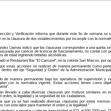
ección y Verificación informa que durante este fin de semana se r
on en la clausura de dos establecimientos por incumplir con la normati
ández Llamas indicó que las clausuras corresponden a una quinta si
 clausurada por carecer de licencia de funcionamiento, no contar con p
s de edad ingiriendo bebidas alcohólicas.
do el Restaurant Bar “El Carrusel”, en la colonia San Marcos, por ope
 que estas acciones se realizan de manera permanente como parte 
 dentro del eje “Seguridad y Orden” de la Administración Municip
o de manera permanente bajo los operativos de supervisión y vigi
plan con la normativa vigente. Estas acciones tienen como objet
anía”.
n llevado a cabo diversas clausuras por motivos similares en est
el orden, la legalidad y la seguridad de los ciudadanos.
car que ya se han realizado diversas clausuras por estos mismos 
s con esta labor para mantener el orden y la legalidad.”
 ciudadanía a reportar cualquier irregularidad al 073, al 500 7000 ext. 1