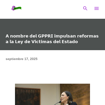
Ir al contenido principal
𝗔 𝗻𝗼𝗺𝗯𝗿𝗲 𝗱𝗲𝗹 𝗚𝗣𝗣𝗥𝗜 𝗶𝗺𝗽𝘂𝗹𝘀𝗮𝗻 𝗿𝗲𝗳𝗼𝗿𝗺𝗮𝘀
𝗮 𝗹𝗮 𝗟𝗲𝘆 𝗱𝗲 𝗩𝗶́𝗰𝘁𝗶𝗺𝗮𝘀 𝗱𝗲𝗹 𝗘𝘀𝘁𝗮𝗱𝗼
septiembre 17, 2025