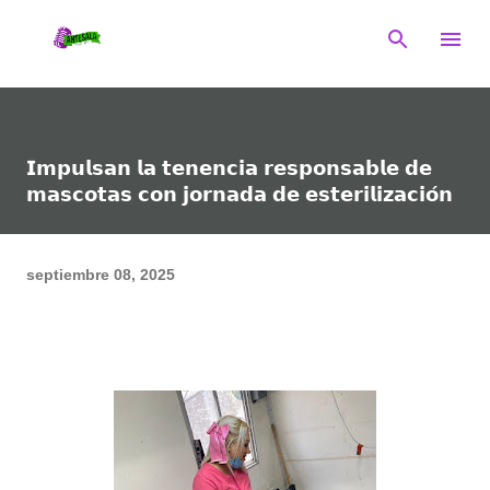
Ir al contenido principal
𝗜𝗺𝗽𝘂𝗹𝘀𝗮𝗻 𝗹𝗮 𝘁𝗲𝗻𝗲𝗻𝗰𝗶𝗮 𝗿𝗲𝘀𝗽𝗼𝗻𝘀𝗮𝗯𝗹𝗲 𝗱𝗲
𝗺𝗮𝘀𝗰𝗼𝘁𝗮𝘀 𝗰𝗼𝗻 𝗷𝗼𝗿𝗻𝗮𝗱𝗮 𝗱𝗲 𝗲𝘀𝘁𝗲𝗿𝗶𝗹𝗶𝘇𝗮𝗰𝗶𝗼́𝗻
septiembre 08, 2025