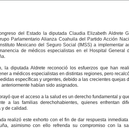
ngreso del Estado la diputada Claudia Elizabeth Aldrete Ga
Grupo Parlamentario Alianza Coahuila del Partido Acción Nac
 Instituto Mexicano del Seguro Social (IMSS) a implementar a
rmanencia de médicos especialistas en el Hospital General
ña.
, la diputada Aldrete reconoció los esfuerzos que han real
tener a médicos especialistas en distintas regiones, pero recalc
edidas específicas y urgentes, debido a las crecientes quejas d
 anteriormente habían sido asignados.
brayó que el acceso a la salud es un derecho fundamental y que
nte a las familias derechohabientes, quienes enfrentan difi
 y de calidad.
tada realizó este exhorto con el fin de dar respuesta inmediata
uña, asimismo con ello refrenda su compromiso con la sal