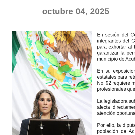
octubre 04, 2025
En sesión del Co
integrantes del 
para exhortar al
garantizar la pe
municipio de Acu
En su exposición
estatales para re
No. 92 requiere m
profesionales que
La legisladora su
afecta directame
atención oportuna
Por ello, la dipu
población de Ac