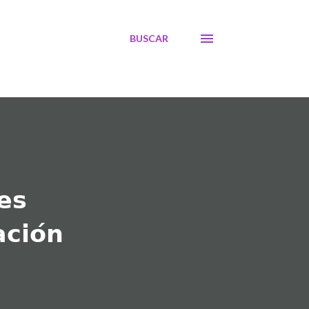
BUSCAR
𝗲𝘀
𝗰𝗶𝗼́𝗻