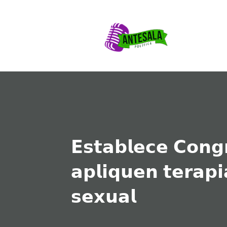
𝗘𝘀𝘁𝗮𝗯𝗹𝗲𝗰𝗲 𝗖𝗼𝗻𝗴
𝗮𝗽𝗹𝗶𝗾𝘂𝗲𝗻 𝘁𝗲𝗿𝗮𝗽𝗶
𝘀𝗲𝘅𝘂𝗮𝗹