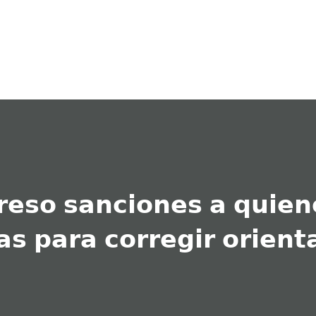
Ir al contenido principal
𝗿𝗲𝘀𝗼 𝘀𝗮𝗻𝗰𝗶𝗼𝗻𝗲𝘀 𝗮 𝗾𝘂𝗶𝗲𝗻
𝘀 𝗽𝗮𝗿𝗮 𝗰𝗼𝗿𝗿𝗲𝗴𝗶𝗿 𝗼𝗿𝗶𝗲𝗻𝘁