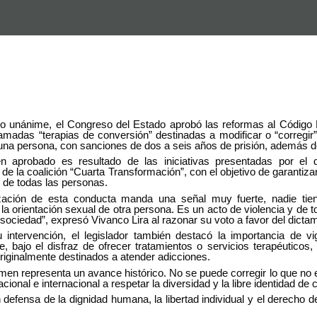
o unánime, el Congreso del Estado aprobó las reformas al Código P
llamadas “terapias de conversión” destinadas a modificar o “corregir”
una persona, con sanciones de dos a seis años de prisión, además de
n aprobado es resultado de las iniciativas presentadas por el 
 de la coalición “Cuarta Transformación”, con el objetivo de garantizar 
d de todas las personas.
zación de esta conducta manda una señal muy fuerte, nadie tien
 la orientación sexual de otra persona. Es un acto de violencia y de
sociedad”, expresó Vivanco Lira al razonar su voto a favor del dicta
 intervención, el legislador también destacó la importancia de vig
e, bajo el disfraz de ofrecer tratamientos o servicios terapéuticos,
riginalmente destinados a atender adicciones.
amen representa un avance histórico. No se puede corregir lo que no
cional e internacional a respetar la diversidad y la libre identidad de
 defensa de la dignidad humana, la libertad individual y el derecho d