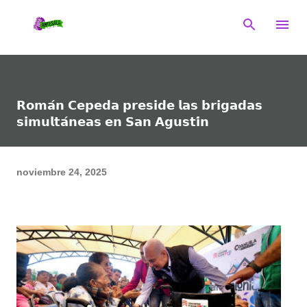
Ir al contenido principal
𝗥𝗼𝗺𝗮́𝗻 𝗖𝗲𝗽𝗲𝗱𝗮 𝗽𝗿𝗲𝘀𝗶𝗱𝗲 𝗹𝗮𝘀 𝗯𝗿𝗶𝗴𝗮𝗱𝗮𝘀
𝘀𝗶𝗺𝘂𝗹𝘁𝗮́𝗻𝗲𝗮𝘀 𝗲𝗻 𝗦𝗮𝗻 𝗔𝗴𝘂𝘀𝘁𝗶́𝗻
noviembre 24, 2025