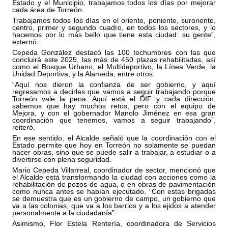
Estado y el Municipio, trabajamos todos los días por mejorar
cada área de Torreón.
Trabajamos todos los días en el oriente, poniente, suroriente,
centro, primer y segundo cuadro, en todos los sectores, y lo
hacemos por lo más bello que tiene esta ciudad: su gente”,
externó.
Cepeda González destacó las 100 techumbres con las que
concluirá este 2025, las más de 450 plazas rehabilitadas, así
como el Bosque Urbano, el Multideportivo, la Línea Verde, la
Unidad Deportiva, y la Alameda, entre otros.
“Aquí nos dieron la confianza de ser gobierno, y aquí
regresamos a decirles que vamos a seguir trabajando porque
Torreón vale la pena. Aquí está el DIF y cada dirección,
sabemos que hay muchos retos, pero con el equipo de
Mejora, y con el gobernador Manolo Jiménez en esa gran
coordinación que tenemos, vamos a seguir trabajando”,
reiteró.
En ese sentido, el Alcalde señaló que la coordinación con el
Estado permite que hoy en Torreón no solamente se puedan
hacer obras, sino que se puede salir a trabajar, a estudiar o a
divertirse con plena seguridad.
Mario Cepeda Villarreal, coordinador de sector, mencionó que
el Alcalde está transformando la ciudad con acciones como la
rehabilitación de pozos de agua, o en obras de pavimentación
como nunca antes se habían ejecutado. “Con estas brigadas
se demuestra que es un gobierno de campo, un gobierno que
va a las colonias, que va a los barrios y a los ejidos a atender
personalmente a la ciudadanía”.
Asimismo, Flor Estela Rentería, coordinadora de Servicios