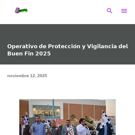
Ir al contenido principal
𝗢𝗽𝗲𝗿𝗮𝘁𝗶𝘃𝗼 𝗱𝗲 𝗣𝗿𝗼𝘁𝗲𝗰𝗰𝗶𝗼́𝗻 𝘆 𝗩𝗶𝗴𝗶𝗹𝗮𝗻𝗰𝗶𝗮 𝗱𝗲𝗹
𝗕𝘂𝗲𝗻 𝗙𝗶𝗻 𝟮𝟬𝟮𝟱
noviembre 12, 2025