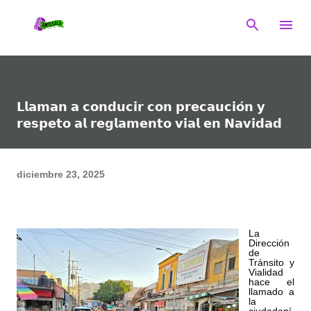
Ir al contenido principal
𝗟𝗹𝗮𝗺𝗮𝗻 𝗮 𝗰𝗼𝗻𝗱𝘂𝗰𝗶𝗿 𝗰𝗼𝗻 𝗽𝗿𝗲𝗰𝗮𝘂𝗰𝗶𝗼́𝗻 𝘆
𝗿𝗲𝘀𝗽𝗲𝘁𝗼 𝗮𝗹 𝗿𝗲𝗴𝗹𝗮𝗺𝗲𝗻𝘁𝗼 𝘃𝗶𝗮𝗹 𝗲𝗻 𝗡𝗮𝘃𝗶𝗱𝗮𝗱
diciembre 23, 2025
La
Dirección
de
Tránsito y
Vialidad
hace el
llamado a
la