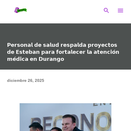
Ir al contenido principal
𝗣𝗲𝗿𝘀𝗼𝗻𝗮𝗹 𝗱𝗲 𝘀𝗮𝗹𝘂𝗱 𝗿𝗲𝘀𝗽𝗮𝗹𝗱𝗮 𝗽𝗿𝗼𝘆𝗲𝗰𝘁𝗼𝘀
𝗱𝗲 𝗘𝘀𝘁𝗲𝗯𝗮𝗻 𝗽𝗮𝗿𝗮 𝗳𝗼𝗿𝘁𝗮𝗹𝗲𝗰𝗲𝗿 𝗹𝗮 𝗮𝘁𝗲𝗻𝗰𝗶𝗼́𝗻
𝗺𝗲́𝗱𝗶𝗰𝗮 𝗲𝗻 𝗗𝘂𝗿𝗮𝗻𝗴𝗼
diciembre 26, 2025