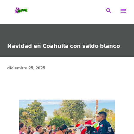
Ir al contenido principal
𝗡𝗮𝘃𝗶𝗱𝗮𝗱 𝗲𝗻 𝗖𝗼𝗮𝗵𝘂𝗶𝗹𝗮 𝗰𝗼𝗻 𝘀𝗮𝗹𝗱𝗼 𝗯𝗹𝗮𝗻𝗰𝗼
diciembre 25, 2025