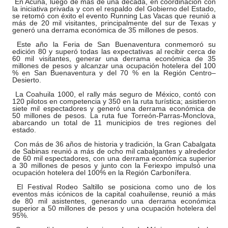
En Acuña, luego de más de una década, en coordinación con
la iniciativa privada y con el respaldo del Gobierno del Estado,
se retomó con éxito el evento Running Las Vacas que reunió a
más de 20 mil visitantes, principalmente del sur de Texas y
generó una derrama económica de 35 millones de pesos.
Este año la Feria de San Buenaventura conmemoró su
edición 80 y superó todas las expectativas al recibir cerca de
60 mil visitantes, generar una derrama económica de 35
millones de pesos y alcanzar una ocupación hotelera del 100
% en San Buenaventura y del 70 % en la Región Centro–
Desierto.
La Coahuila 1000, el rally más seguro de México, contó con
120 pilotos en competencia y 350 en la ruta turística; asistieron
siete mil espectadores y generó una derrama económica de
50 millones de pesos. La ruta fue Torreón-Parras-Monclova,
abarcando un total de 11 municipios de tres regiones del
estado.
Con más de 36 años de historia y tradición, la Gran Cabalgata
de Sabinas reunió a más de ocho mil cabalgantes y alrededor
de 60 mil espectadores, con una derrama económica superior
a 30 millones de pesos y junto con la Feriexpo impulsó una
ocupación hotelera del 100% en la Región Carbonífera.
El Festival Rodeo Saltillo se posiciona como uno de los
eventos más icónicos de la capital coahuilense, reunió a más
de 80 mil asistentes, generando una derrama económica
superior a 50 millones de pesos y una ocupación hotelera del
95%.