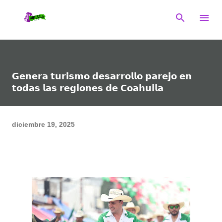
Ir al contenido principal
𝗚𝗲𝗻𝗲𝗿𝗮 𝘁𝘂𝗿𝗶𝘀𝗺𝗼 𝗱𝗲𝘀𝗮𝗿𝗿𝗼𝗹𝗹𝗼 𝗽𝗮𝗿𝗲𝗷𝗼 𝗲𝗻
𝘁𝗼𝗱𝗮𝘀 𝗹𝗮𝘀 𝗿𝗲𝗴𝗶𝗼𝗻𝗲𝘀 𝗱𝗲 𝗖𝗼𝗮𝗵𝘂𝗶𝗹𝗮
diciembre 19, 2025