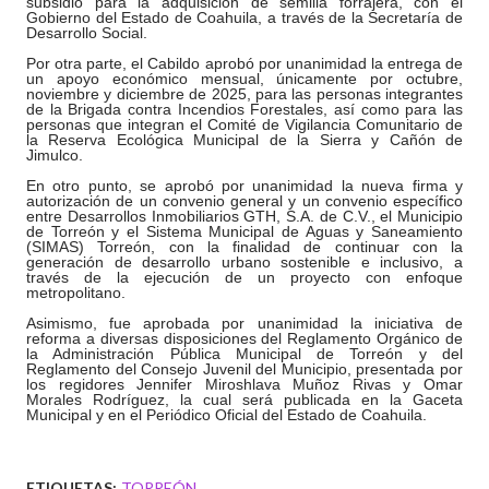
subsidio para la adquisición de semilla forrajera, con el
Gobierno del Estado de Coahuila, a través de la Secretaría de
Desarrollo Social.
Por otra parte, el Cabildo aprobó por unanimidad la entrega de
un apoyo económico mensual, únicamente por octubre,
noviembre y diciembre de 2025, para las personas integrantes
de la Brigada contra Incendios Forestales, así como para las
personas que integran el Comité de Vigilancia Comunitario de
la Reserva Ecológica Municipal de la Sierra y Cañón de
Jimulco.
En otro punto, se aprobó por unanimidad la nueva firma y
autorización de un convenio general y un convenio específico
entre Desarrollos Inmobiliarios GTH, S.A. de C.V., el Municipio
de Torreón y el Sistema Municipal de Aguas y Saneamiento
(SIMAS) Torreón, con la finalidad de continuar con la
generación de desarrollo urbano sostenible e inclusivo, a
través de la ejecución de un proyecto con enfoque
metropolitano.
Asimismo, fue aprobada por unanimidad la iniciativa de
reforma a diversas disposiciones del Reglamento Orgánico de
la Administración Pública Municipal de Torreón y del
Reglamento del Consejo Juvenil del Municipio, presentada por
los regidores Jennifer Miroshlava Muñoz Rivas y Omar
Morales Rodríguez, la cual será publicada en la Gaceta
Municipal y en el Periódico Oficial del Estado de Coahuila.
ETIQUETAS:
TORREÓN