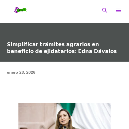
Ir al contenido principal
𝗦𝗶𝗺𝗽𝗹𝗶𝗳𝗶𝗰𝗮𝗿 𝘁𝗿𝗮́𝗺𝗶𝘁𝗲𝘀 𝗮𝗴𝗿𝗮𝗿𝗶𝗼𝘀 𝗲𝗻
𝗯𝗲𝗻𝗲𝗳𝗶𝗰𝗶𝗼 𝗱𝗲 𝗲𝗷𝗶𝗱𝗮𝘁𝗮𝗿𝗶𝗼𝘀: 𝗘𝗱𝗻𝗮 𝗗𝗮́𝘃𝗮𝗹𝗼𝘀
enero 23, 2026