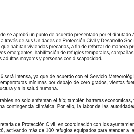
do se aprobó un punto de acuerdo presentado por el diputado 
, a través de sus Unidades de Protección Civil y Desarrollo Socia
ue habitan viviendas precarias, a fin de reforzar de manera pr
oyos emergentes, habilitación de refugios temporales, campañas
as adultas mayores y personas con discapacidad.
 será intensa, ya que de acuerdo con el Servicio Meteorológi
n temperaturas mínimas por debajo de cero grados, vientos fuer
ructura y a la salud humana.
rables no solo enfrentan el frío; también barreras económicas, 
 contingencia climática. Por ello, la labor de las autoridades
retaría de Protección Civil, en coordinación con los ayuntamie
, activando más de 100 refugios equipados para atender a las