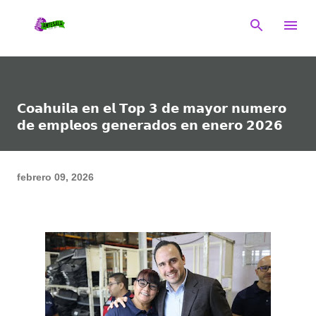
Ir al contenido principal
𝗖𝗼𝗮𝗵𝘂𝗶𝗹𝗮 𝗲𝗻 𝗲𝗹 𝗧𝗼𝗽 𝟯 𝗱𝗲 𝗺𝗮𝘆𝗼𝗿 𝗻𝘂𝗺𝗲𝗿𝗼
𝗱𝗲 𝗲𝗺𝗽𝗹𝗲𝗼𝘀 𝗴𝗲𝗻𝗲𝗿𝗮𝗱𝗼𝘀 𝗲𝗻 𝗲𝗻𝗲𝗿𝗼 𝟮𝟬𝟮𝟲
febrero 09, 2026