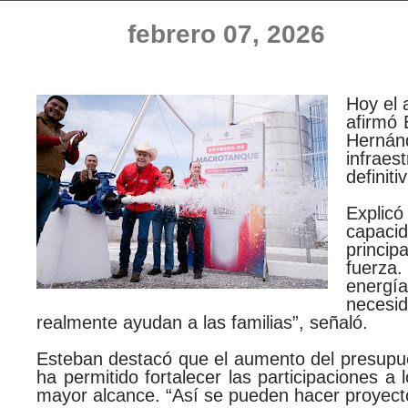
febrero 07, 2026
Hoy el 
afirmó 
Hernánd
infrae
definit
Explic
capacid
princip
fuerza.
energí
necesi
realmente ayudan a las familias”, señaló.
Esteban destacó que el aumento del presupues
ha permitido fortalecer las participaciones a
mayor alcance. “Así se pueden hacer proyect