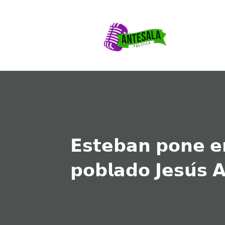
𝗘𝘀𝘁𝗲𝗯𝗮𝗻 𝗽𝗼𝗻𝗲 𝗲
𝗽𝗼𝗯𝗹𝗮𝗱𝗼 𝗝𝗲𝘀𝘂́𝘀 𝗔