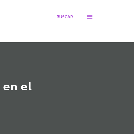
BUSCAR
 𝗲𝗻 𝗲𝗹