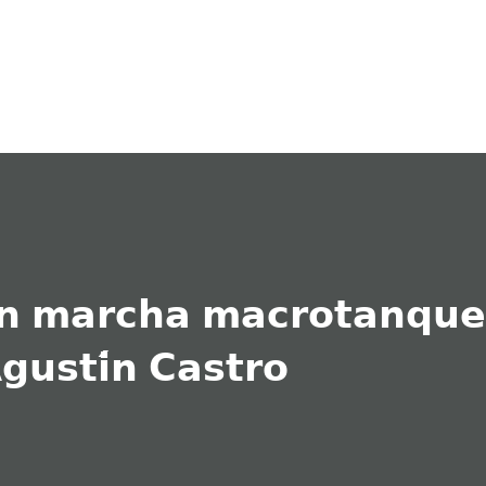
Ir al contenido principal
𝗻 𝗺𝗮𝗿𝗰𝗵𝗮 𝗺𝗮𝗰𝗿𝗼𝘁𝗮𝗻𝗾𝘂𝗲
𝗴𝘂𝘀𝘁𝗶́𝗻 𝗖𝗮𝘀𝘁𝗿𝗼