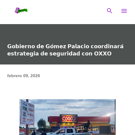
Ir al contenido principal
𝗚𝗼𝗯𝗶𝗲𝗿𝗻𝗼 𝗱𝗲 𝗚𝗼́𝗺𝗲𝘇 𝗣𝗮𝗹𝗮𝗰𝗶𝗼 𝗰𝗼𝗼𝗿𝗱𝗶𝗻𝗮𝗿𝗮́
𝗲𝘀𝘁𝗿𝗮𝘁𝗲𝗴𝗶𝗮 𝗱𝗲 𝘀𝗲𝗴𝘂𝗿𝗶𝗱𝗮𝗱 𝗰𝗼𝗻 𝗢𝗫𝗫𝗢
febrero 09, 2026