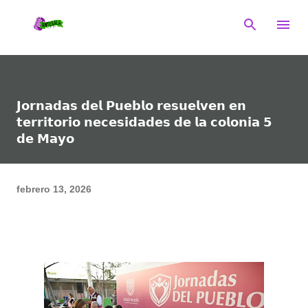
Ir al contenido principal
𝗝𝗼𝗿𝗻𝗮𝗱𝗮𝘀 𝗱𝗲𝗹 𝗣𝘂𝗲𝗯𝗹𝗼 𝗿𝗲𝘀𝘂𝗲𝗹𝘃𝗲𝗻 𝗲𝗻
𝘁𝗲𝗿𝗿𝗶𝘁𝗼𝗿𝗶𝗼 𝗻𝗲𝗰𝗲𝘀𝗶𝗱𝗮𝗱𝗲𝘀 𝗱𝗲 𝗹𝗮 𝗰𝗼𝗹𝗼𝗻𝗶𝗮 𝟱
𝗱𝗲 𝗠𝗮𝘆𝗼
febrero 13, 2026