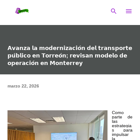
Ir al contenido principal
𝗔𝘃𝗮𝗻𝘇𝗮 𝗹𝗮 𝗺𝗼𝗱𝗲𝗿𝗻𝗶𝘇𝗮𝗰𝗶𝗼́𝗻 𝗱𝗲𝗹 𝘁𝗿𝗮𝗻𝘀𝗽𝗼𝗿𝘁𝗲
𝗽𝘂́𝗯𝗹𝗶𝗰𝗼 𝗲𝗻 𝗧𝗼𝗿𝗿𝗲𝗼́𝗻; 𝗿𝗲𝘃𝗶𝘀𝗮𝗻 𝗺𝗼𝗱𝗲𝗹𝗼 𝗱𝗲
𝗼𝗽𝗲𝗿𝗮𝗰𝗶𝗼́𝗻 𝗲𝗻 𝗠𝗼𝗻𝘁𝗲𝗿𝗿𝗲𝘆
marzo 22, 2026
Como
parte de
las
estrategia
s para
impulsar
la