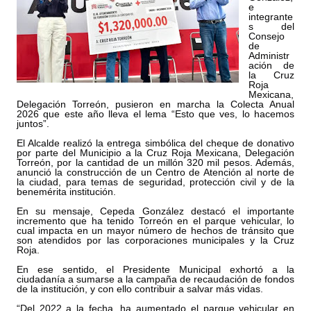
e
integrante
s del
Consejo
de
Administr
ación de
la Cruz
Roja
Mexicana,
Delegación Torreón, pusieron en marcha la Colecta Anual
2026 que este año lleva el lema “Esto que ves, lo hacemos
juntos”.
El Alcalde realizó la entrega simbólica del cheque de donativo
por parte del Municipio a la Cruz Roja Mexicana, Delegación
Torreón, por la cantidad de un millón 320 mil pesos. Además,
anunció la construcción de un Centro de Atención al norte de
la ciudad, para temas de seguridad, protección civil y de la
benemérita institución.
En su mensaje, Cepeda González destacó el importante
incremento que ha tenido Torreón en el parque vehicular, lo
cual impacta en un mayor número de hechos de tránsito que
son atendidos por las corporaciones municipales y la Cruz
Roja.
En ese sentido, el Presidente Municipal exhortó a la
ciudadanía a sumarse a la campaña de recaudación de fondos
de la institución, y con ello contribuir a salvar más vidas.
“Del 2022 a la fecha, ha aumentado el parque vehicular en