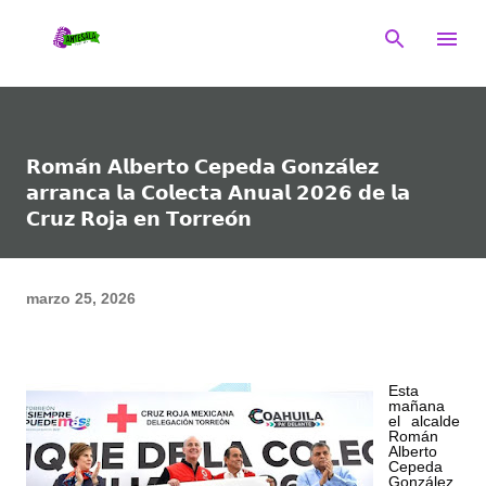
Ir al contenido principal
𝗥𝗼𝗺𝗮́𝗻 𝗔𝗹𝗯𝗲𝗿𝘁𝗼 𝗖𝗲𝗽𝗲𝗱𝗮 𝗚𝗼𝗻𝘇𝗮́𝗹𝗲𝘇
𝗮𝗿𝗿𝗮𝗻𝗰𝗮 𝗹𝗮 𝗖𝗼𝗹𝗲𝗰𝘁𝗮 𝗔𝗻𝘂𝗮𝗹 𝟮𝟬𝟮𝟲 𝗱𝗲 𝗹𝗮
𝗖𝗿𝘂𝘇 𝗥𝗼𝗷𝗮 𝗲𝗻 𝗧𝗼𝗿𝗿𝗲𝗼́𝗻
marzo 25, 2026
Esta
mañana
el alcalde
Román
Alberto
Cepeda
González,