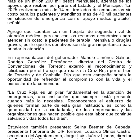
más de un millón 200 mil pesos mensuales, además de los
apoyos que reciben por parte del Estado y el Municipio. “En
2025 realizamos más de 14 mil traslados de ambulancias sin
costo para los pacientes y atendimos más de 40 mil pacientes
en situación de emergencia con el apoyo médico gratuito”,
señaló.
Agregó que cuentan con un hospital de segundo nivel de
atención médica, pero no con los recursos económicos para
atender sin costo a pacientes de terapia intensiva o cirugías
graves, por lo que los donativos son de gran importancia para
brindar la atención.
En representación del gobernador Manolo Jiménez Salinas,
Rodrigo González Fernández, director del Centro de
Convenciones de Torreón; externó el reconocimiento y
felicitación por el trabajo que realiza la Cruz Roja por el bien
de Torreón y de Coahuila. Dijo que esta campaña brinda la
oportunidad de refrendar el compromiso con la vida y el
bienestar de la comunidad.
“La Cruz Roja es un pilar fundamental en la atención de
emergencias, una institución que siempre está presente
cuando más lo necesitas. Reconocemos el esfuerzo de
quienes forman parte de esta gran institución, así como la
generosidad de la ciudadanía, de los empresarios y las
organizaciones que hacen posible que esta labor que continúe
salvando vidas todos los días”.
Estuvieron también presentes: Selina Bremer de Cepeda,
presidenta honoraria de DIF Torreón; Eduardo Olmos Castro,
secretario del Ayuntamiento; Jorge Luis Juárez Llanas, director