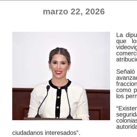
marzo 22, 2026
La dipu
que lo
videovi
comerc
atribuc
Señaló
avanza
fraccio
como pa
los per
“Existe
segurid
coloni
autori
ciudadanos interesados”.