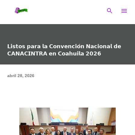
Ir al contenido principal
𝗟𝗶𝘀𝘁𝗼𝘀 𝗽𝗮𝗿𝗮 𝗹𝗮 𝗖𝗼𝗻𝘃𝗲𝗻𝗰𝗶𝗼́𝗻 𝗡𝗮𝗰𝗶𝗼𝗻𝗮𝗹 𝗱𝗲
𝗖𝗔𝗡𝗔𝗖𝗜𝗡𝗧𝗥𝗔 𝗲𝗻 𝗖𝗼𝗮𝗵𝘂𝗶𝗹𝗮 𝟮𝟬𝟮𝟲
abril 28, 2026