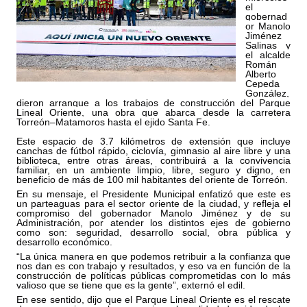
el 
gobernad
or Manolo 
Jiménez 
Salinas y 
el alcalde 
Román 
Alberto 
Cepeda 
González, 
dieron arranque a los trabajos de construcción del Parque 
Lineal Oriente, una obra que abarca desde la carretera 
Torreón–Matamoros hasta el ejido Santa Fe.
Este espacio de 3.7 kilómetros de extensión que incluye 
canchas de fútbol rápido, ciclovía, gimnasio al aire libre y una 
biblioteca, entre otras áreas, contribuirá a la convivencia 
familiar, en un ambiente limpio, libre, seguro y digno, en 
beneficio de más de 100 mil habitantes del oriente de Torreón. 
En su mensaje, el Presidente Municipal enfatizó que este es 
un parteaguas para el sector oriente de la ciudad, y refleja el 
compromiso del gobernador Manolo Jiménez y de su 
Administración, por atender los distintos ejes de gobierno 
como son: seguridad, desarrollo social, obra pública y 
desarrollo económico. 
“La única manera en que podemos retribuir a la confianza que 
nos dan es con trabajo y resultados, y eso va en función de la 
construcción de políticas públicas comprometidas con lo más 
valioso que se tiene que es la gente”, externó el edil.
En ese sentido, dijo que el Parque Lineal Oriente es el rescate 