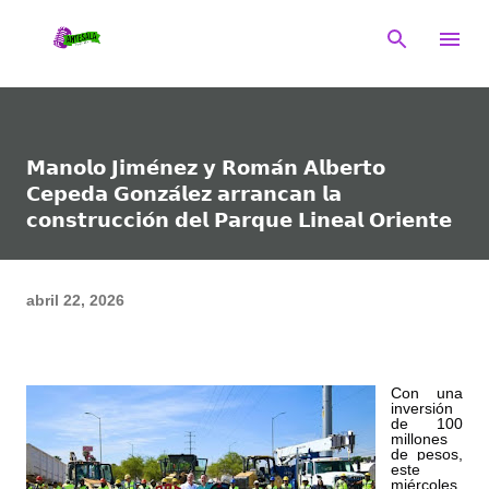
Ir al contenido principal
𝗠𝗮𝗻𝗼𝗹𝗼 𝗝𝗶𝗺𝗲́𝗻𝗲𝘇 𝘆 𝗥𝗼𝗺𝗮́𝗻 𝗔𝗹𝗯𝗲𝗿𝘁𝗼
𝗖𝗲𝗽𝗲𝗱𝗮 𝗚𝗼𝗻𝘇𝗮́𝗹𝗲𝘇 𝗮𝗿𝗿𝗮𝗻𝗰𝗮𝗻 𝗹𝗮
𝗰𝗼𝗻𝘀𝘁𝗿𝘂𝗰𝗰𝗶𝗼́𝗻 𝗱𝗲𝗹 𝗣𝗮𝗿𝗾𝘂𝗲 𝗟𝗶𝗻𝗲𝗮𝗹 𝗢𝗿𝗶𝗲𝗻𝘁𝗲
abril 22, 2026
Con una 
inversión 
de 100 
millones 
de pesos, 
este 
miércoles 