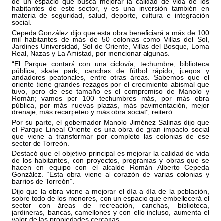
de un espacio que busca mejorar la calidad de vida de los 
habitantes de este sector, y es una inversión también en 
materia de seguridad, salud, deporte, cultura e integración 
social.
Cepeda González dijo que esta obra beneficiará a más de 100 
mil habitantes de más de 50 colonias como Villas del Sol, 
Jardines Universidad, Sol de Oriente, Villas del Bosque, Loma 
Real, Nazas y La Amistad, por mencionar algunas.
“El Parque contará con una ciclovía, techumbre, biblioteca 
pública, skate park, canchas de fútbol rápido, juegos y 
andadores peatonales, entre otras áreas. Sabemos que el 
oriente tiene grandes rezagos por el crecimiento abismal que 
tuvo, pero de ese tamaño es el compromiso de Manolo y 
Román; vamos por 100 techumbres más, por más obra 
pública, por más nuevas plazas, más pavimentación, mejor 
drenaje, más recarpeteo y más obra social”, reiteró.
Por su parte, el gobernador Manolo Jiménez Salinas dijo que 
el Parque Lineal Oriente es una obra de gran impacto social 
que viene a transformar por completo las colonias de ese 
sector de Torreón.
Destacó que el objetivo principal es mejorar la calidad de vida 
de los habitantes, con proyectos, programas y obras que se 
hacen en equipo con el alcalde Román Alberto Cepeda 
González. “Esta obra viene al corazón de varias colonias y 
barrios de Torreón”.
Dijo que la obra viene a mejorar el día a día de la población, 
sobre todo de los menores, con un espacio que embellecerá el 
sector con áreas de recreación, canchas, biblioteca, 
jardineras, bancas, camellones y con ello incluso, aumenta el 
valor de las propiedades cercanas.