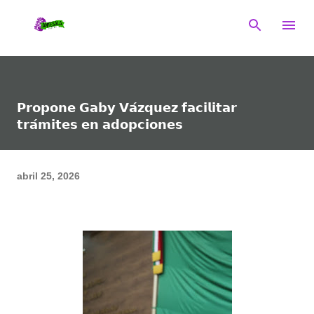
Ir al contenido principal
𝗣𝗿𝗼𝗽𝗼𝗻𝗲 𝗚𝗮𝗯𝘆 𝗩𝗮́𝘇𝗾𝘂𝗲𝘇 𝗳𝗮𝗰𝗶𝗹𝗶𝘁𝗮𝗿
𝘁𝗿𝗮́𝗺𝗶𝘁𝗲𝘀 𝗲𝗻 𝗮𝗱𝗼𝗽𝗰𝗶𝗼𝗻𝗲𝘀
abril 25, 2026