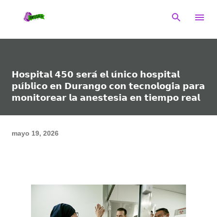
Ir al contenido principal
𝗛𝗼𝘀𝗽𝗶𝘁𝗮𝗹 𝟰𝟱𝟬 𝘀𝗲𝗿𝗮́ 𝗲𝗹 𝘂́𝗻𝗶𝗰𝗼 𝗵𝗼𝘀𝗽𝗶𝘁𝗮𝗹
𝗽𝘂́𝗯𝗹𝗶𝗰𝗼 𝗲𝗻 𝗗𝘂𝗿𝗮𝗻𝗴𝗼 𝗰𝗼𝗻 𝘁𝗲𝗰𝗻𝗼𝗹𝗼𝗴𝗶́𝗮 𝗽𝗮𝗿𝗮
𝗺𝗼𝗻𝗶𝘁𝗼𝗿𝗲𝗮𝗿 𝗹𝗮 𝗮𝗻𝗲𝘀𝘁𝗲𝘀𝗶𝗮 𝗲𝗻 𝘁𝗶𝗲𝗺𝗽𝗼 𝗿𝗲𝗮𝗹
mayo 19, 2026