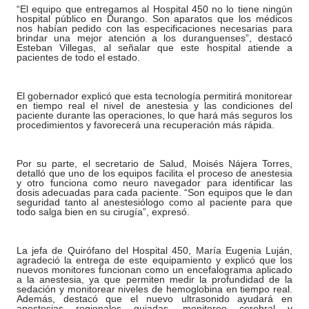
“El equipo que entregamos al Hospital 450 no lo tiene ningún
hospital público en Durango. Son aparatos que los médicos
nos habían pedido con las especificaciones necesarias para
brindar una mejor atención a los duranguenses”, destacó
Esteban Villegas, al señalar que este hospital atiende a
pacientes de todo el estado.
El gobernador explicó que esta tecnología permitirá monitorear
en tiempo real el nivel de anestesia y las condiciones del
paciente durante las operaciones, lo que hará más seguros los
procedimientos y favorecerá una recuperación más rápida.
Por su parte, el secretario de Salud, Moisés Nájera Torres,
detalló que uno de los equipos facilita el proceso de anestesia
y otro funciona como neuro navegador para identificar las
dosis adecuadas para cada paciente. “Son equipos que le dan
seguridad tanto al anestesiólogo como al paciente para que
todo salga bien en su cirugía”, expresó.
La jefa de Quirófano del Hospital 450, María Eugenia Luján,
agradeció la entrega de este equipamiento y explicó que los
nuevos monitores funcionan como un encefalograma aplicado
a la anestesia, ya que permiten medir la profundidad de la
sedación y monitorear niveles de hemoglobina en tiempo real.
Además, destacó que el nuevo ultrasonido ayudará en
anestesias regionales guiadas, monitoreo cerebral y