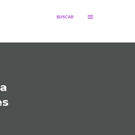
BUSCAR
 𝗮
𝘀