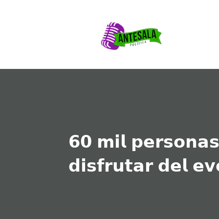
𝟲𝟬 𝗺𝗶𝗹 𝗽𝗲𝗿𝘀𝗼𝗻𝗮
𝗱𝗶𝘀𝗳𝗿𝘂𝘁𝗮𝗿 𝗱𝗲𝗹 𝗲