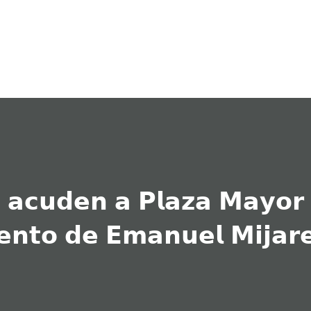
Ir al contenido principal
 𝗮𝗰𝘂𝗱𝗲𝗻 𝗮 𝗣𝗹𝗮𝘇𝗮 𝗠𝗮𝘆𝗼𝗿
𝘃𝗲𝗻𝘁𝗼 𝗱𝗲 𝗘𝗺𝗮𝗻𝘂𝗲𝗹 𝗠𝗶𝗷𝗮𝗿