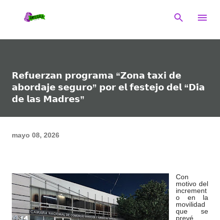
Ir al contenido principal
𝗥𝗲𝗳𝘂𝗲𝗿𝘇𝗮𝗻 𝗽𝗿𝗼𝗴𝗿𝗮𝗺𝗮 “𝗭𝗼𝗻𝗮 𝘁𝗮𝘅𝗶 𝗱𝗲
𝗮𝗯𝗼𝗿𝗱𝗮𝗷𝗲 𝘀𝗲𝗴𝘂𝗿𝗼” 𝗽𝗼𝗿 𝗲𝗹 𝗳𝗲𝘀𝘁𝗲𝗷𝗼 𝗱𝗲𝗹 “𝗗𝗶́𝗮
𝗱𝗲 𝗹𝗮𝘀 𝗠𝗮𝗱𝗿𝗲𝘀”
mayo 08, 2026
Con
motivo del
increment
o en la
movilidad
que se
prevé