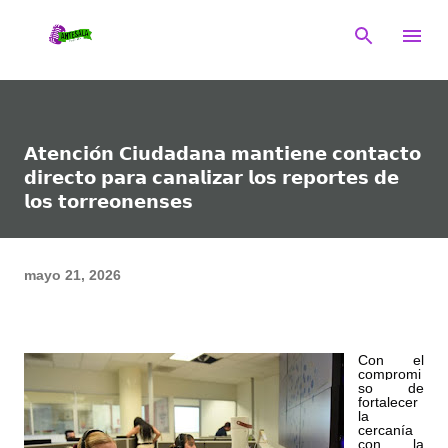
Ir al contenido principal
𝗔𝘁𝗲𝗻𝗰𝗶𝗼́𝗻 𝗖𝗶𝘂𝗱𝗮𝗱𝗮𝗻𝗮 𝗺𝗮𝗻𝘁𝗶𝗲𝗻𝗲 𝗰𝗼𝗻𝘁𝗮𝗰𝘁𝗼
𝗱𝗶𝗿𝗲𝗰𝘁𝗼 𝗽𝗮𝗿𝗮 𝗰𝗮𝗻𝗮𝗹𝗶𝘇𝗮𝗿 𝗹𝗼𝘀 𝗿𝗲𝗽𝗼𝗿𝘁𝗲𝘀 𝗱𝗲
𝗹𝗼𝘀 𝘁𝗼𝗿𝗿𝗲𝗼𝗻𝗲𝗻𝘀𝗲𝘀
mayo 21, 2026
Con el 
compromi
so de 
fortalecer 
la 
cercanía 
con la 