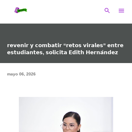
Ir al contenido principal
𝗿𝗲𝘃𝗲𝗻𝗶𝗿 𝘆 𝗰𝗼𝗺𝗯𝗮𝘁𝗶𝗿 “𝗿𝗲𝘁𝗼𝘀 𝘃𝗶𝗿𝗮𝗹𝗲𝘀” 𝗲𝗻𝘁𝗿𝗲
𝗲𝘀𝘁𝘂𝗱𝗶𝗮𝗻𝘁𝗲𝘀, 𝘀𝗼𝗹𝗶𝗰𝗶𝘁𝗮 𝗘𝗱𝗶𝘁𝗵 𝗛𝗲𝗿𝗻𝗮́𝗻𝗱𝗲𝘇
mayo 06, 2026