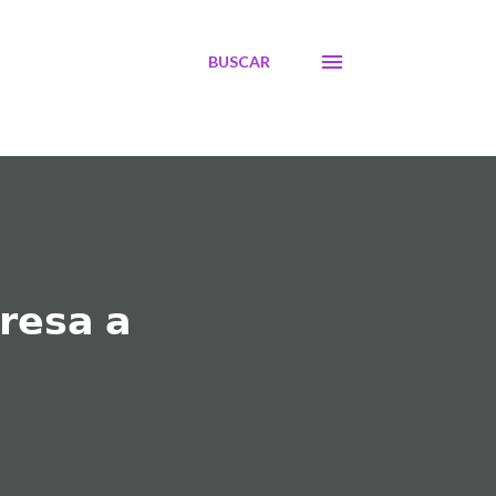
BUSCAR
𝗿𝗲𝘀𝗮 𝗮