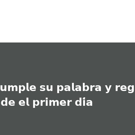
Ir al contenido principal
𝘂𝗺𝗽𝗹𝗲 𝘀𝘂 𝗽𝗮𝗹𝗮𝗯𝗿𝗮 𝘆 𝗿𝗲𝗴
𝗱𝗲 𝗲𝗹 𝗽𝗿𝗶𝗺𝗲𝗿 𝗱𝗶́𝗮