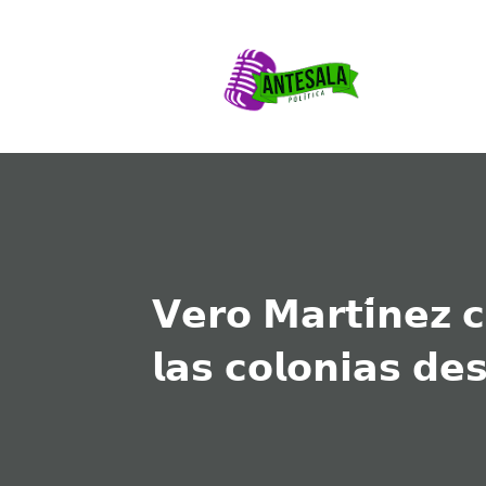
𝗩𝗲𝗿𝗼 𝗠𝗮𝗿𝘁𝗶́𝗻𝗲𝘇 
𝗹𝗮𝘀 𝗰𝗼𝗹𝗼𝗻𝗶𝗮𝘀 𝗱𝗲