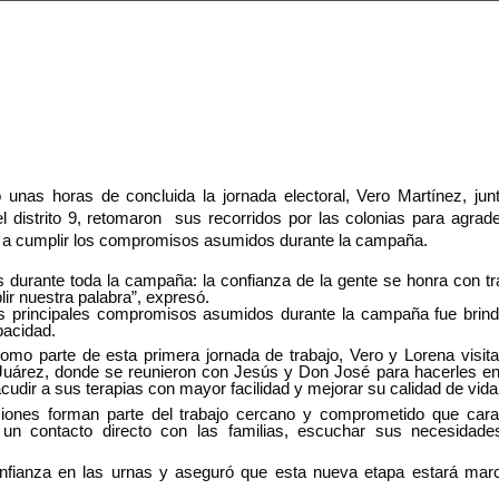
o unas horas de concluida la jornada electoral, Vero Martínez, j
l distrito 9, retomaron  sus recorridos por las colonias para agrade
a cumplir los compromisos asumidos durante la campaña.
s durante toda la campaña: la confianza de la gente se honra con t
ir nuestra palabra”, expresó.
s principales compromisos asumidos durante la campaña fue brinda
pacidad.
como parte de esta primera jornada de trabajo, Vero y Lorena visitar
uárez, donde se reunieron con Jesús y Don José para hacerles entr
acudir a sus terapias con mayor facilidad y mejorar su calidad de vida
iones forman parte del trabajo cercano y comprometido que caract
un contacto directo con las familias, escuchar sus necesidades
nfianza en las urnas y aseguró que esta nueva etapa estará marcad