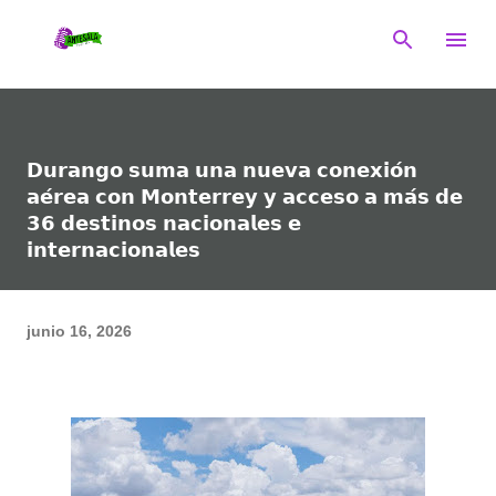
Ir al contenido principal
𝗗𝘂𝗿𝗮𝗻𝗴𝗼 𝘀𝘂𝗺𝗮 𝘂𝗻𝗮 𝗻𝘂𝗲𝘃𝗮 𝗰𝗼𝗻𝗲𝘅𝗶𝗼́𝗻
𝗮𝗲́𝗿𝗲𝗮 𝗰𝗼𝗻 𝗠𝗼𝗻𝘁𝗲𝗿𝗿𝗲𝘆 𝘆 𝗮𝗰𝗰𝗲𝘀𝗼 𝗮 𝗺𝗮́𝘀 𝗱𝗲
𝟯𝟲 𝗱𝗲𝘀𝘁𝗶𝗻𝗼𝘀 𝗻𝗮𝗰𝗶𝗼𝗻𝗮𝗹𝗲𝘀 𝗲
𝗶𝗻𝘁𝗲𝗿𝗻𝗮𝗰𝗶𝗼𝗻𝗮𝗹𝗲𝘀
junio 16, 2026