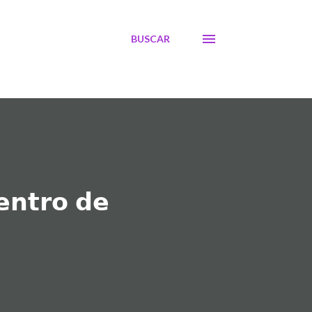
BUSCAR
𝗻𝘁𝗿𝗼 𝗱𝗲