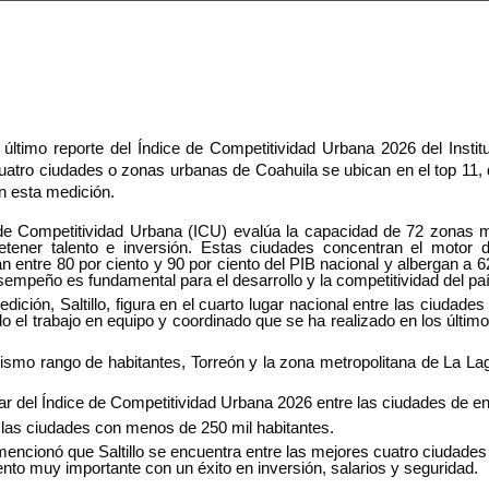
 último reporte del Índice de Competitividad Urbana 2026 del Instit
atro ciudades o zonas urbanas de Coahuila se ubican en el top 11, de
n esta medición.
de Competitividad Urbana (ICU) evalúa la capacidad de 72 zonas me
retener talento e inversión. Estas ciudades concentran el motor d
n entre 80 por ciento y 90 por ciento del PIB nacional y albergan a 62
empeño es fundamental para el desarrollo y la competitividad del paí
dición, Saltillo, figura en el cuarto lugar nacional entre las ciudade
o el trabajo en equipo y coordinado que se ha realizado en los últimos
smo rango de habitantes, Torreón y la zona metropolitana de La Lag
del Índice de Competitividad Urbana 2026 entre las ciudades de entr
 las ciudades con menos de 250 mil habitantes.
cionó que Saltillo se encuentra entre las mejores cuatro ciudades 
ento muy importante con un éxito en inversión, salarios y seguridad.