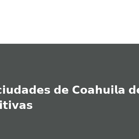
Ir al contenido principal
𝗶𝘂𝗱𝗮𝗱𝗲𝘀 𝗱𝗲 𝗖𝗼𝗮𝗵𝘂𝗶𝗹𝗮 𝗱
𝘁𝗶𝘃𝗮𝘀