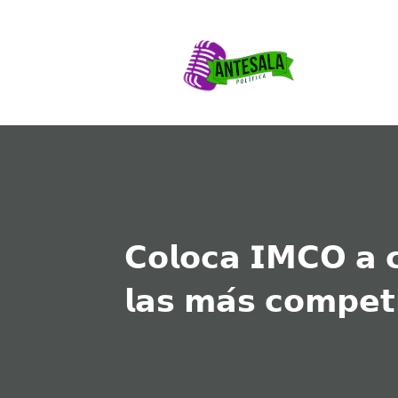
𝗖𝗼𝗹𝗼𝗰𝗮 𝗜𝗠𝗖𝗢 𝗮 𝗰
𝗹𝗮𝘀 𝗺𝗮́𝘀 𝗰𝗼𝗺𝗽𝗲𝘁𝗶