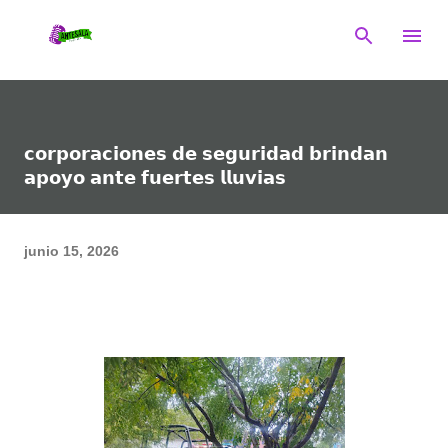
Ir al contenido principal
𝗰𝗼𝗿𝗽𝗼𝗿𝗮𝗰𝗶𝗼𝗻𝗲𝘀 𝗱𝗲 𝘀𝗲𝗴𝘂𝗿𝗶𝗱𝗮𝗱 𝗯𝗿𝗶𝗻𝗱𝗮𝗻
𝗮𝗽𝗼𝘆𝗼 𝗮𝗻𝘁𝗲 𝗳𝘂𝗲𝗿𝘁𝗲𝘀 𝗹𝗹𝘂𝘃𝗶𝗮𝘀
junio 15, 2026